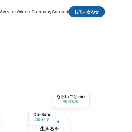
Services
Works
Company
Contact
お問い合わせ
ならいごと.me
習い事検索
Co-Sato
二拠点生活
MISSION
生きるを